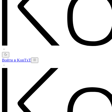
Войти в KonTxT