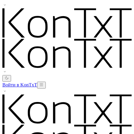
Войти в KonTxT